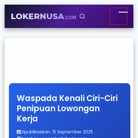
LOKERNUSA
.COM
Waspada Kenali Ciri-Ciri
Penipuan Lowongan
Kerja
Dipublikasikan: 15 September 2025