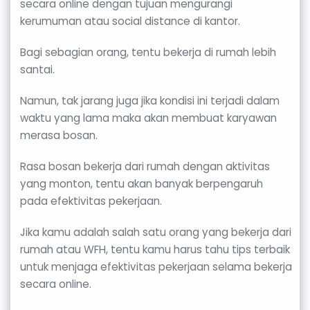
secara online dengan tujuan mengurangi
kerumuman atau social distance di kantor.
Bagi sebagian orang, tentu bekerja di rumah lebih
santai.
Namun, tak jarang juga jika kondisi ini terjadi dalam
waktu yang lama maka akan membuat karyawan
merasa bosan.
Rasa bosan bekerja dari rumah dengan aktivitas
yang monton, tentu akan banyak berpengaruh
pada efektivitas pekerjaan.
Jika kamu adalah salah satu orang yang bekerja dari
rumah atau WFH, tentu kamu harus tahu tips terbaik
untuk menjaga efektivitas pekerjaan selama bekerja
secara online.