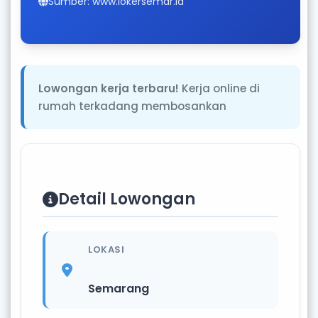
Sumber: www.lokersemar.id
Lowongan kerja terbaru!
Kerja online di
rumah terkadang membosankan
Detail Lowongan
LOKASI
Semarang