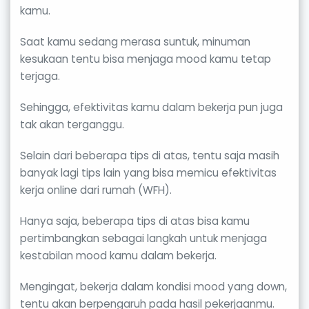
kamu.
Saat kamu sedang merasa suntuk, minuman
kesukaan tentu bisa menjaga mood kamu tetap
terjaga.
Sehingga, efektivitas kamu dalam bekerja pun juga
tak akan terganggu.
Selain dari beberapa tips di atas, tentu saja masih
banyak lagi tips lain yang bisa memicu efektivitas
kerja online dari rumah (WFH).
Hanya saja, beberapa tips di atas bisa kamu
pertimbangkan sebagai langkah untuk menjaga
kestabilan mood kamu dalam bekerja.
Mengingat, bekerja dalam kondisi mood yang down,
tentu akan berpengaruh pada hasil pekerjaanmu.