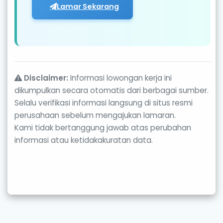
Lamar Sekarang
Disclaimer:
Informasi lowongan kerja ini
dikumpulkan secara otomatis dari berbagai sumber.
Selalu verifikasi informasi langsung di situs resmi
perusahaan sebelum mengajukan lamaran.
Kami tidak bertanggung jawab atas perubahan
informasi atau ketidakakuratan data.