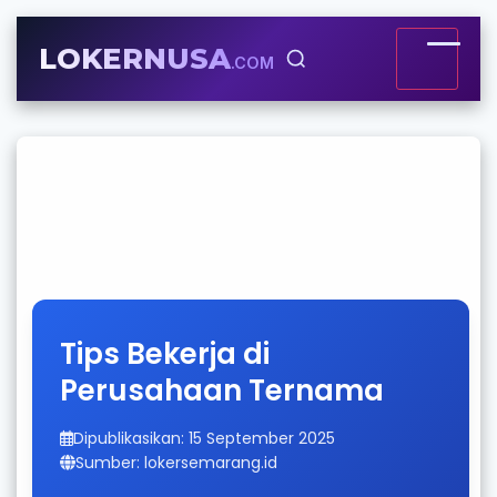
LOKERNUSA
.COM
Tips Bekerja di
Perusahaan Ternama
Dipublikasikan: 15 September 2025
Sumber: lokersemarang.id