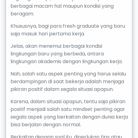
berbagai macam hal maupun kondisi yang
beragam.
Khususnya, bagi para fresh graduate yang baru
saja masuk hari pertama kerja.
Jelas, akan menemui berbagai kondisi
lingkungan baru yang berbeda, antara
lingkungan akademis dengan lingkungan kerja.
Nah, salah satu aspek penting yang harus selalu
berdampingan di saat bekerja adalah menjaga
pikiran positif dalam segala situasi apapun.
Karena, dalam situasi apapun, tentu saja pikiran
positif menjadi salah satu mindset penting agar
segala aspek yang berkaitan dengan dunia kerja
bisa berjalan dengan normal.
Berkaitan dengan soal itu, diperlukan tips atau