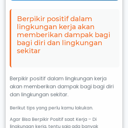
Berpikir positif dalam
lingkungan kerja akan
memberikan dampak bagi
bagi diri dan lingkungan
sekitar
Berpikir positif dalam lingkungan kerja
akan memberikan dampak bagi bagi diri
dan lingkungan sekitar.
Berikut tips yang perlu kamu lakukan.
Agar Bisa Berpikir Positif saat Kerja – Di
lingkungan kerja, tentu saja ada banyak