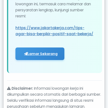
lowongan ini, termasuk cara melamar dan
persyaratan lengkap, kunjungi sumber
resmi:
https://www.jakartakerja.com/tips-
agar-bisa-berpikir-positif-saat-bekerja/
Lamar Sekarang
Disclaimer:
Informasi lowongan kerja ini
dikumpulkan secara otomatis dari berbagai sumber.
Selalu verifikasi informasi langsung di situs resmi
perusahaan sebelum mengajukan lamaran.