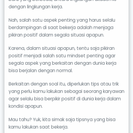
dengan lingkungan kerja.
Nah, salah satu aspek penting yang harus selalu
berdampingan di saat bekerja adalah menjaga
pikiran positif dalam segala situasi apapun.
Karena, dalam situasi apapun, tentu saja pikiran
positif menjadi salah satu mindset penting agar
segala aspek yang berkaitan dengan dunia kerja
bisa berjalan dengan normal.
Berkaitan dengan soal itu, diperlukan tips atau trik
yang perlu kamu lakukan sebagai seorang karyawan
agar selalu bisa berpikir positif di dunia kerja dalam
kondisi apapun.
Mau tahu? Yuk, kita simak saja tipsnya yang bisa
kamu lakukan saat bekerja.