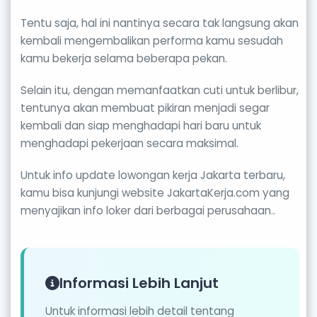
Tentu saja, hal ini nantinya secara tak langsung akan
kembali mengembalikan performa kamu sesudah
kamu bekerja selama beberapa pekan.
Selain itu, dengan memanfaatkan cuti untuk berlibur,
tentunya akan membuat pikiran menjadi segar
kembali dan siap menghadapi hari baru untuk
menghadapi pekerjaan secara maksimal.
Untuk info update lowongan kerja Jakarta terbaru,
kamu bisa kunjungi website JakartaKerja.com yang
menyajikan info loker dari berbagai perusahaan..
Informasi Lebih Lanjut
Untuk informasi lebih detail tentang