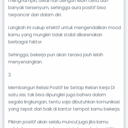
menghampiri, awali hari dengan lebih ceria dan
banyak tersenyum, sehingga aura positif bisa
terpancar dari dalam diri.
Langkah ini cukup efektif untuk mengendalikan mood
kamu yang mungkin tidak stabil dikarenakan
berbagai faktor.
Sehingga, bekerja pun akan terasa jauh lebih
menyenangkan.
2.
Membangun Relasi Positif ke Setiap Rekan Kerja Di
satu sisi, tak bisa dipungkiri juga bahwa dalam
segala lingkungan, tentu saja dibutuhkan komunikasi
yang tepat dan baik di kantor tempat kamu bekerja.
Pikiran positif akan selalu muncul juga jika kamu