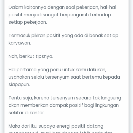
Dalam kaitannya dengan soal pekerjaan, hal-hal
positif menjadi sangat berpengaruh terhadap
setiap pekerjaan.
Termasuk pikiran positif yang ada di benak setiap
karyawan.
Nah, berikut tipsnya.
Hal pertama yang perlu untuk kamu lakukan,
usahakan selalu tersenyum saat bertemu kepada
siapapun.
Tentu saja, karena tersenyum secara tak langsung
akan memberikan dampak positif bagi lingkungan
sekitar di kantor.
Maka dari itu, supaya energi positif datang