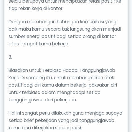
selalu berupaya untuk menciptakan relasi positif ke
tiap rekan kerja di kantor.
Dengan membangun hubungan komunikasi yang
baik maka kamu secara tak langsung akan menjadi
sumber energi positif bagi setiap orang di kantor
atau tempat kamu bekerja.
3.
Biasakan untuk Terbiasa Hadapi Tanggungjawab
Kerja Di samping itu, untuk membangkitkan efek
positif bagi diri kamu dalam bekerja, paksakan diri
untuk terbiasa dalam menghadapi setiap
tanggungjawab dari pekerjaan.
Hal ini sangat perlu dilakukan guna menjaga supaya
setiap brief pekerjaan yang jadi tanggungjawab
kamu bisa dikerjakan sesuai porsi.