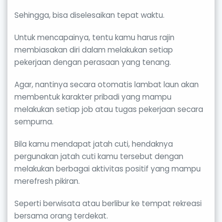
Sehingga, bisa diselesaikan tepat waktu.
Untuk mencapainya, tentu kamu harus rajin
membiasakan diri dalam melakukan setiap
pekerjaan dengan perasaan yang tenang.
Agar, nantinya secara otomatis lambat laun akan
membentuk karakter pribadi yang mampu
melakukan setiap job atau tugas pekerjaan secara
sempurna.
Bila kamu mendapat jatah cuti, hendaknya
pergunakan jatah cuti kamu tersebut dengan
melakukan berbagai aktivitas positif yang mampu
merefresh pikiran.
Seperti berwisata atau berlibur ke tempat rekreasi
bersama orang terdekat.