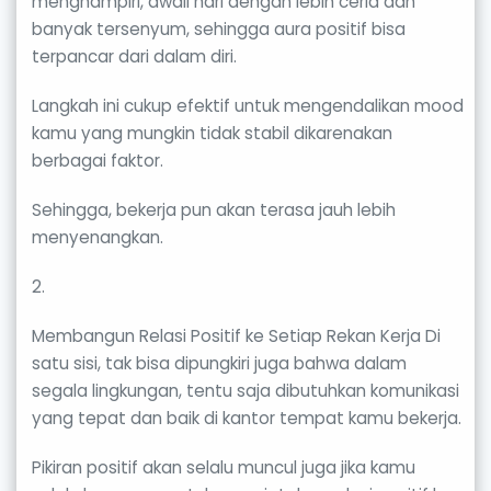
menghampiri, awali hari dengan lebih ceria dan
banyak tersenyum, sehingga aura positif bisa
terpancar dari dalam diri.
Langkah ini cukup efektif untuk mengendalikan mood
kamu yang mungkin tidak stabil dikarenakan
berbagai faktor.
Sehingga, bekerja pun akan terasa jauh lebih
menyenangkan.
2.
Membangun Relasi Positif ke Setiap Rekan Kerja Di
satu sisi, tak bisa dipungkiri juga bahwa dalam
segala lingkungan, tentu saja dibutuhkan komunikasi
yang tepat dan baik di kantor tempat kamu bekerja.
Pikiran positif akan selalu muncul juga jika kamu