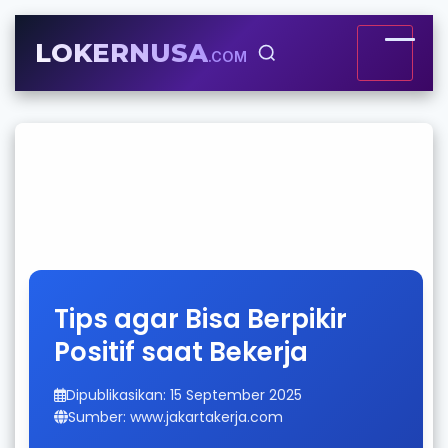
LOKERNUSA
.COM
Tips agar Bisa Berpikir
Positif saat Bekerja
Dipublikasikan: 15 September 2025
Sumber: www.jakartakerja.com