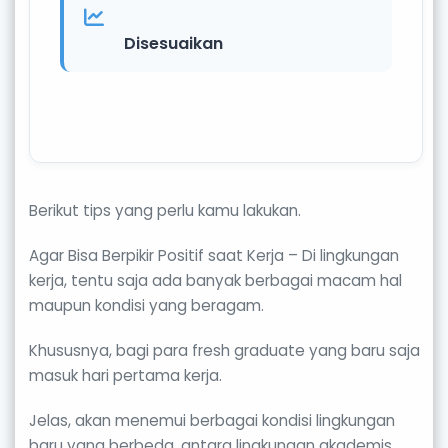
Disesuaikan
Berikut tips yang perlu kamu lakukan.
Agar Bisa Berpikir Positif saat Kerja – Di lingkungan
kerja, tentu saja ada banyak berbagai macam hal
maupun kondisi yang beragam.
Khususnya, bagi para fresh graduate yang baru saja
masuk hari pertama kerja.
Jelas, akan menemui berbagai kondisi lingkungan
baru yang berbeda, antara lingkungan akademis