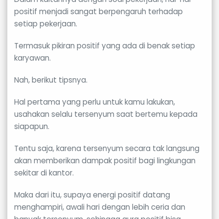
positif menjadi sangat berpengaruh terhadap
setiap pekerjaan.
Termasuk pikiran positif yang ada di benak setiap
karyawan.
Nah, berikut tipsnya.
Hal pertama yang perlu untuk kamu lakukan,
usahakan selalu tersenyum saat bertemu kepada
siapapun.
Tentu saja, karena tersenyum secara tak langsung
akan memberikan dampak positif bagi lingkungan
sekitar di kantor.
Maka dari itu, supaya energi positif datang
menghampiri, awali hari dengan lebih ceria dan