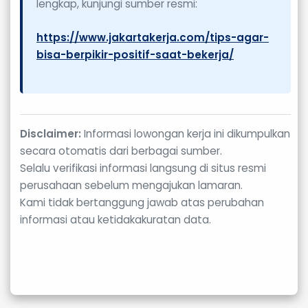
lengkap, kunjungi sumber resmi:
https://www.jakartakerja.com/tips-agar-
bisa-berpikir-positif-saat-bekerja/
Disclaimer:
Informasi lowongan kerja ini dikumpulkan
secara otomatis dari berbagai sumber.
Selalu verifikasi informasi langsung di situs resmi
perusahaan sebelum mengajukan lamaran.
Kami tidak bertanggung jawab atas perubahan
informasi atau ketidakakuratan data.