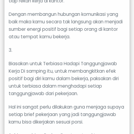
tiap rekan kerja di kantor.
Dengan membangun hubungan komunikasi yang
baik maka kamu secara tak langsung akan menjadi
sumber energi positif bagi setiap orang di kantor
atau tempat kamu bekerja.
3.
Biasakan untuk Terbiasa Hadapi Tanggungjawab
Kerja Di samping itu, untuk membangkitkan efek
positif bagi diri kamu dalam bekerja, paksakan diri
untuk terbiasa dalam menghadapi setiap
tanggungjawab dari pekerjaan.
Hal ini sangat perlu dilakukan guna menjaga supaya
setiap brief pekerjaan yang jadi tanggungjawab
kamu bisa dikerjakan sesuai porsi.