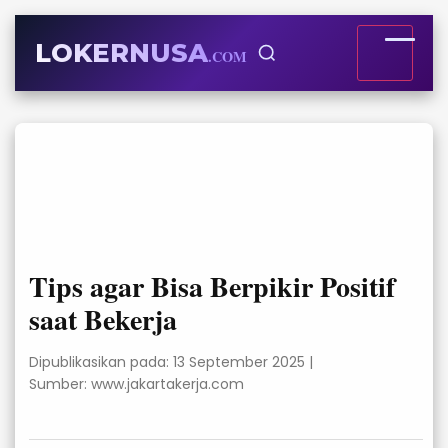
LOKERNUSA
.COM
Tips agar Bisa Berpikir Positif
saat Bekerja
Dipublikasikan pada: 13 September 2025
|
Sumber: www.jakartakerja.com