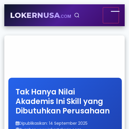
LOKERNUSA
.COM
Tak Hanya Nilai
Akademis Ini Skill yang
Dibutuhkan Perusahaan
Dipublikasikan: 14 September 2025