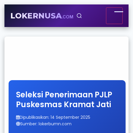
LOKERNUSA
.COM
Seleksi Penerimaan PJLP
Puskesmas Kramat Jati
Dipublikasikan: 14 September 2025
Sumber: lokerbumn.com