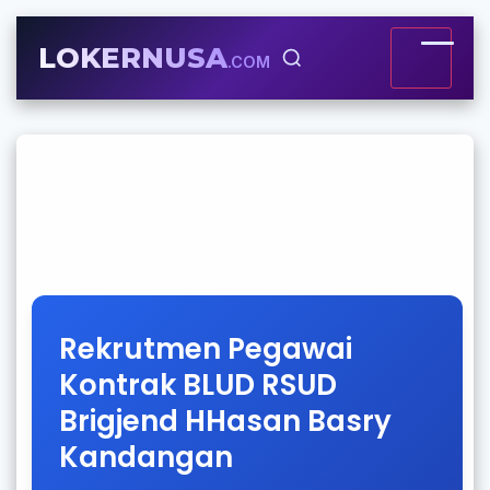
LOKERNUSA
.COM
Rekrutmen Pegawai
Kontrak BLUD RSUD
Brigjend HHasan Basry
Kandangan