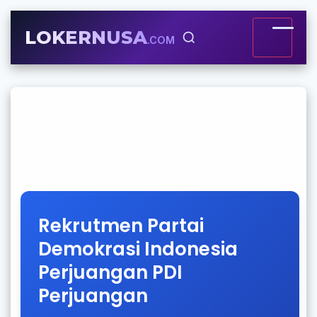
LOKERNUSA
.COM
Rekrutmen Partai
Demokrasi Indonesia
Perjuangan PDI
Perjuangan