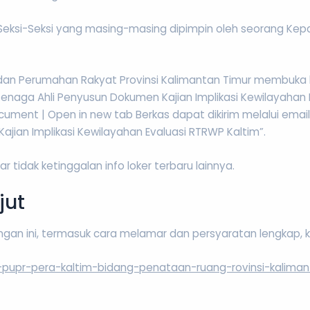
si-Seksi yang masing-masing dipimpin oleh seorang Kepa
dan Perumahan Rakyat Provinsi Kalimantan Timur membuk
Tenaga Ahli Penyusun Dokumen Kajian Implikasi Kewilayahan 
ocument | Open in new tab Berkas dapat dikirim melalui em
ajian Implikasi Kewilayahan Evaluasi RTRWP Kaltim”.
tidak ketinggalan info loker terbaru lainnya.
jut
ongan ini, termasuk cara melamar dan persyaratan lengkap, 
-pupr-pera-kaltim-bidang-penataan-ruang-rovinsi-kaliman