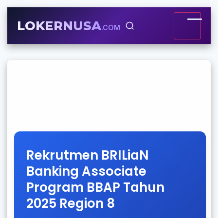
LOKERNUSA
.COM
Rekrutmen BRILiaN
Banking Associate
Program BBAP Tahun
2025 Region 8