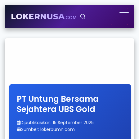
LOKERNUSA
.COM
PT Untung Bersama
Sejahtera UBS Gold
Dipublikasikan: 15 September 2025
Sumber: lokerbumn.com