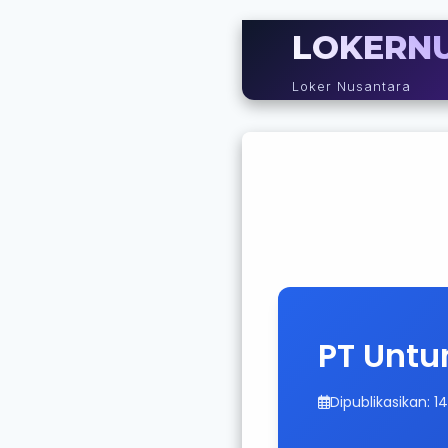
LOKERN
Loker Nusantara
PT Untu
Dipublikasikan: 