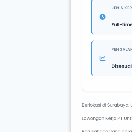
JENIS KE
Full-tim
PENGALA
Disesua
Berlokasi di Surabaya, 
Lowongan Kerja PT Unt
Perusahaan yang beraw