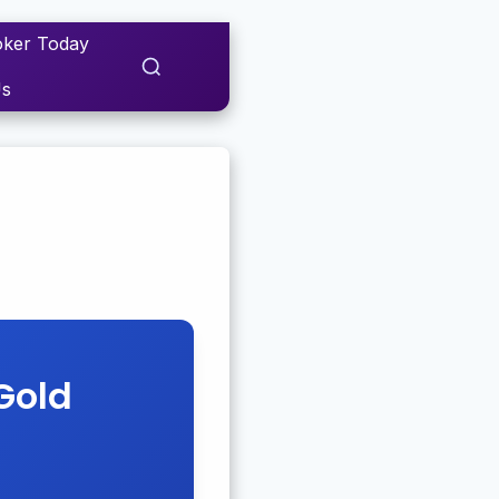
ker Today
Us
Gold