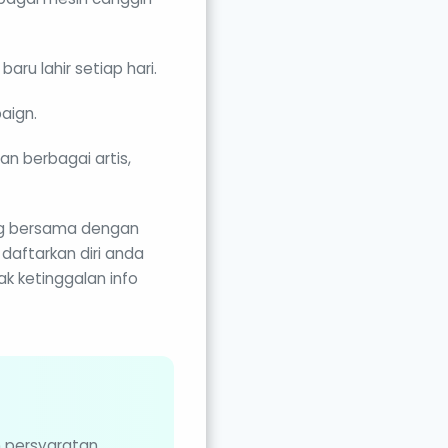
ru lahir setiap hari.
aign.
n berbagai artis,
ng bersama dengan
 daftarkan diri anda
ak ketinggalan info
n persyaratan