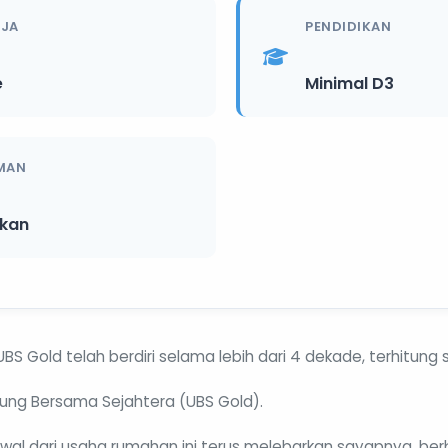
RJA
PENDIDIKAN
e
Minimal D3
MAN
ikan
UBS Gold telah berdiri selama lebih dari 4 dekade, terhitung 
ung Bersama Sejahtera (UBS Gold).
al dari usaha rumahan ini terus melebarkan sayapnya, ber