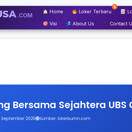
5
USA
Home
Loker Terbaru
Lo
.COM
Visi
About Us
Contact 
ng Bersama Sejahtera UBS 
14 September 2025
Sumber: lokerbumn.com