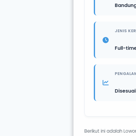
Bandun
JENIS KE
Full-tim
PENGALA
Disesua
Berikut ini adalah Lowo