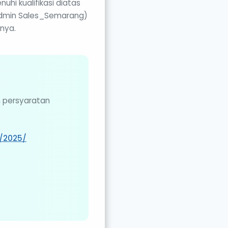
hi kualifikasi diatas
 Admin Sales_Semarang)
nnya.
n persyaratan
7/2025/