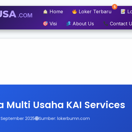
5
USA
Home
Loker Terbaru
Lo
.COM
Visi
About Us
Contact 
a Multi Usaha KAI Services
13 September 2025
Sumber: lokerbumn.com