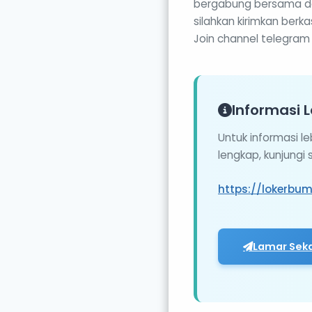
bergabung bersama den
silahkan kirimkan ber
Join channel telegram 
Informasi L
Untuk informasi l
lengkap, kunjungi
https://lokerbu
Lamar Sek