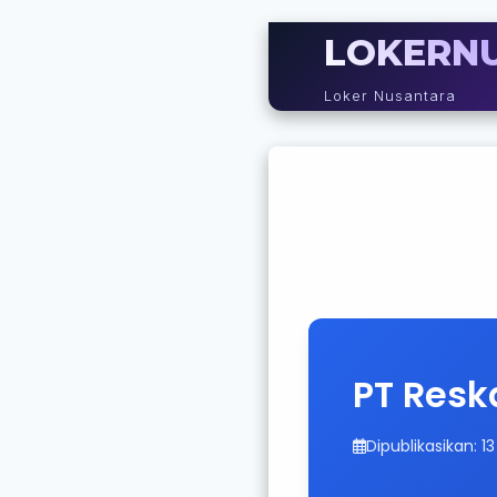
LOKERN
Loker Nusantara
PT Resk
Dipublikasikan: 