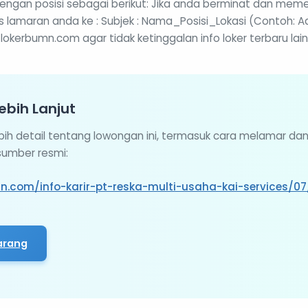
gan posisi sebagai berikut: Jika anda berminat dan memenu
kas lamaran anda ke : Subjek : Nama_Posisi_Lokasi (Contoh:
lokerbumn.com agar tidak ketinggalan info loker terbaru lai
ebih Lanjut
ebih detail tentang lowongan ini, termasuk cara melamar da
 sumber resmi:
mn.com/info-karir-pt-reska-multi-usaha-kai-services/0
arang