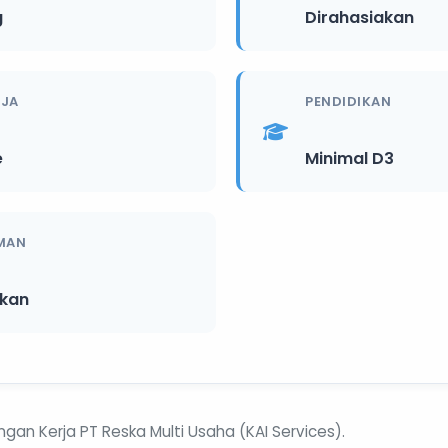
g
Dirahasiakan
RJA
PENDIDIKAN
e
Minimal D3
MAN
ikan
ngan Kerja PT Reska Multi Usaha (KAI Services).