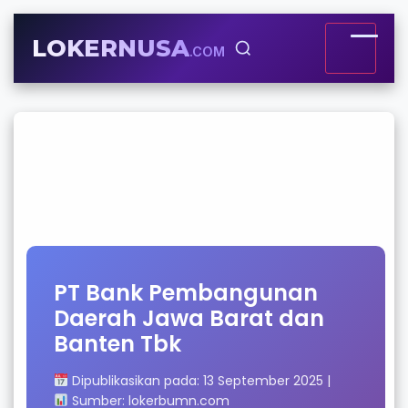
LOKERNUSA
.COM
PT Bank Pembangunan
Daerah Jawa Barat dan
Banten Tbk
Dipublikasikan pada: 13 September 2025
|
Sumber: lokerbumn.com