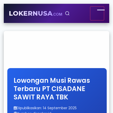
LOKERNUSA
.COM
Lowongan Musi Rawas
Terbaru PT CISADANE
SAWIT RAYA TBK
Dipublikasikan: 14 September 2025