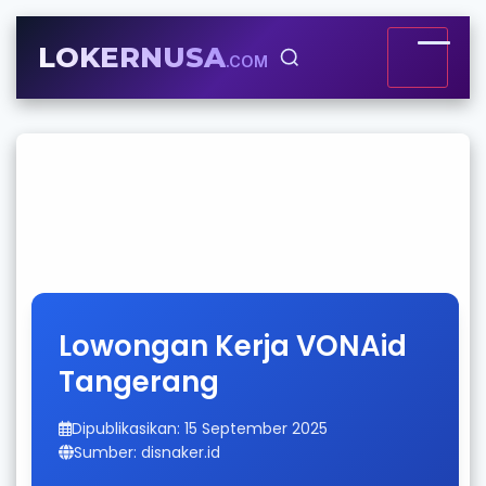
LOKERNUSA
.COM
Lowongan Kerja VONAid
Tangerang
Dipublikasikan: 15 September 2025
Sumber: disnaker.id