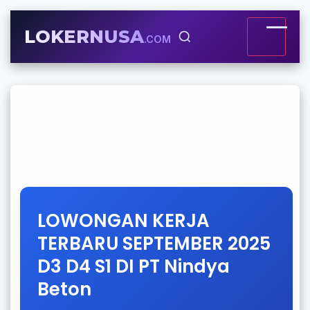
LOKERNUSA
.COM
LOWONGAN KERJA
TERBARU SEPTEMBER 2025
D3 D4 S1 DI PT Nindya
Beton