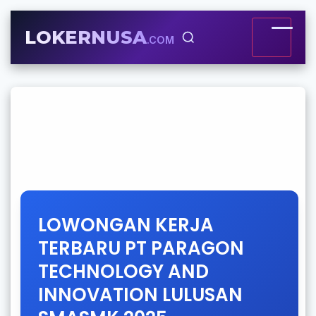
LOKERNUSA
.COM
LOWONGAN KERJA
TERBARU PT PARAGON
TECHNOLOGY AND
INNOVATION LULUSAN