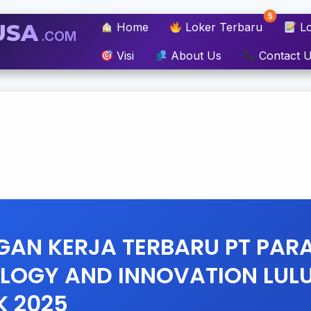
5
USA
Home
Loker Terbaru
Lo
.COM
Visi
About Us
Contact 
AN KERJA TERBARU PT PAR
LOGY AND INNOVATION LUL
 2025