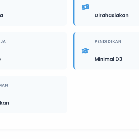
ia
Dirahasiakan
RJA
PENDIDIKAN
e
Minimal D3
MAN
ikan