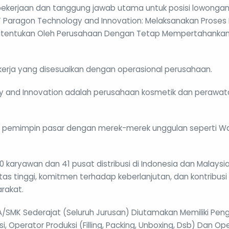
n pekerjaan dan tanggung jawab utama untuk posisi lowongan
PT Paragon Technology and Innovation: Melaksanakan Proses 
Ditentukan Oleh Perusahaan Dengan Tetap Mempertahankan
 kerja yang disesuaikan dengan operasional perusahaan.
 and Innovation adalah perusahaan kosmetik dan perawata
i pemimpin pasar dengan merek-merek unggulan seperti Wa
00 karyawan dan 41 pusat distribusi di Indonesia dan Malaysi
itas tinggi, komitmen terhadap keberlanjutan, dan kontribusi
rakat.
A/SMK Sederajat (Seluruh Jurusan) Diutamakan Memiliki Pen
i, Operator Produksi (Filling, Packing, Unboxing, Dsb) Dan O