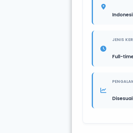
Indones
JENIS KE
Full-tim
PENGALA
Disesua