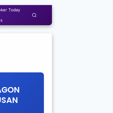
ker Today
Us
AGON
USAN