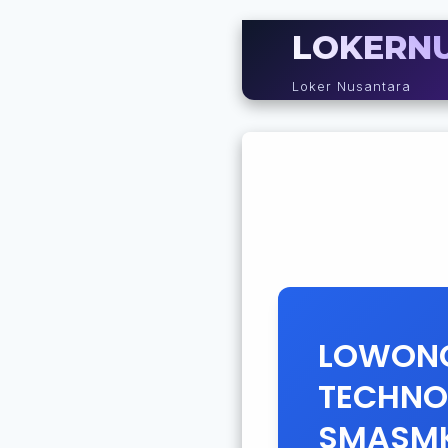
LOKERN
Loker Nusantara
LOWONG
TECHNO
SMASMK