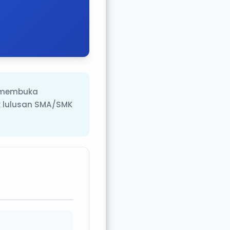
g membuka
uk lulusan SMA/SMK