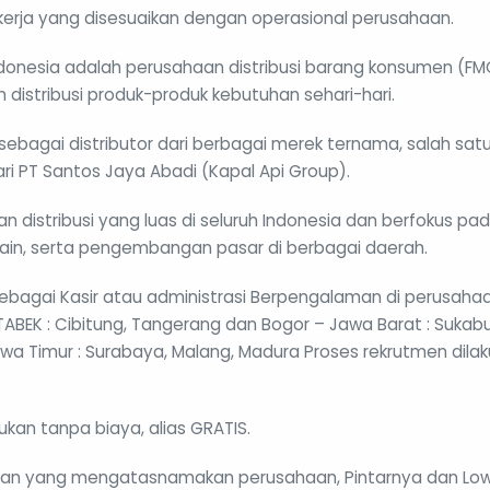
 kerja yang disesuaikan dengan operasional perusahaan.
 Indonesia adalah perusahaan distribusi barang konsumen (F
distribusi produk-produk kebutuhan sehari-hari.
 sebagai distributor dari berbagai merek ternama, salah sat
ari PT Santos Jaya Abadi (Kapal Api Group).
an distribusi yang luas di seluruh Indonesia dan berfokus pada 
ain, serta pengembangan pasar di berbagai daerah.
ebagai Kasir atau administrasi Berpengalaman di perusahaan
BEK : Cibitung, Tangerang dan Bogor – Jawa Barat : Sukab
wa Timur : Surabaya, Malang, Madura Proses rekrutmen dilak
ukan tanpa biaya, alias GRATIS.
puan yang mengatasnamakan perusahaan, Pintarnya dan Low