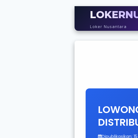
LOKERN
Loker Nusantara
LOWONG
DISTRIB
Dipublikasikan: 