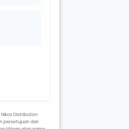
Nikos Distribution
 persetujuan dari
ng titipan atas nama