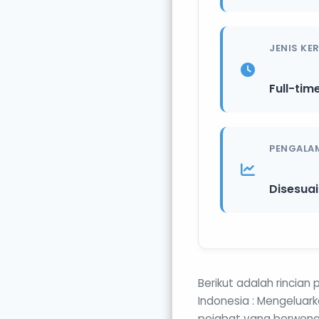
JENIS KE
Full-tim
PENGALA
Disesua
Berikut adalah rincian
Indonesia : Mengeluar
pejabat yang berwenan