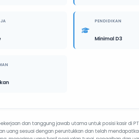
RJA
PENDIDIKAN
e
Minimal D3
MAN
ikan
 pekerjaan dan tanggung jawab utama untuk posisi kasir di PT 
kan uang sesuai dengan peruntukkan dan telah mendapatkan
g, menerima uang hasil penjualan tunai, penagihan dan ua