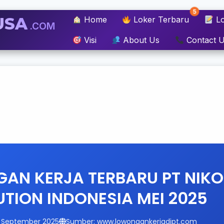
5
USA
Home
Loker Terbaru
Lo
.COM
Visi
About Us
Contact 
AN KERJA TERBARU PT NIKO
UTION INDONESIA MEI 2025
15 September 2025
Sumber: www.lowongankerjadipt.com