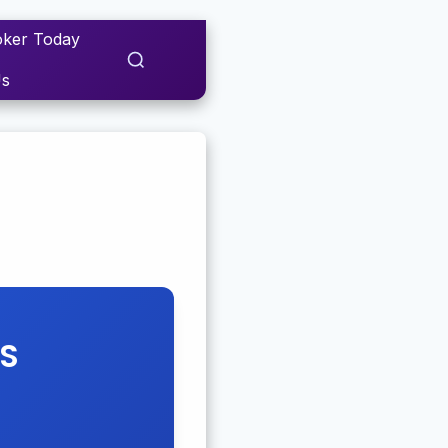
ker Today
Us
S