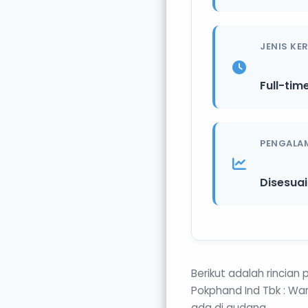
JENIS KE
Full-tim
PENGALA
Disesua
Berikut adalah rincia
Pokphand Ind Tbk : W
ada di gudang.