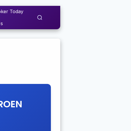
ker Today
Us
ROEN