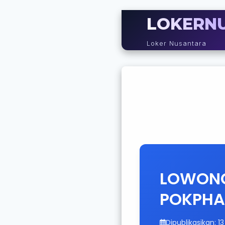
LOKERN
Loker Nusantara
LOWONG
POKPHAN
Dipublikasikan: 