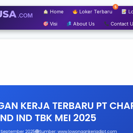
5
USA
Home
Loker Terbaru
Lo
.COM
Visi
About Us
Contact 
AN KERJA TERBARU PT CHA
D IND TBK MEI 2025
13 September 2025
Sumber: www.lowongankerjadipt.com