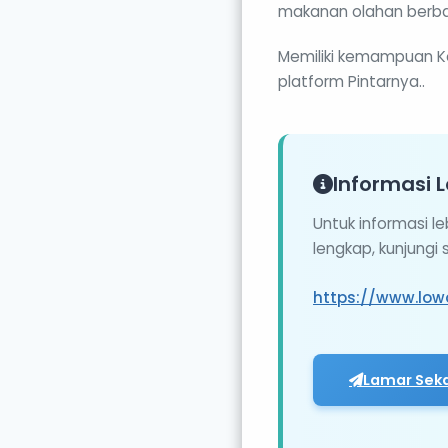
makanan olahan berba
Memiliki kemampuan Kom
platform Pintarnya..
Informasi L
Untuk informasi l
lengkap, kunjungi
https://www.low
Lamar Sek