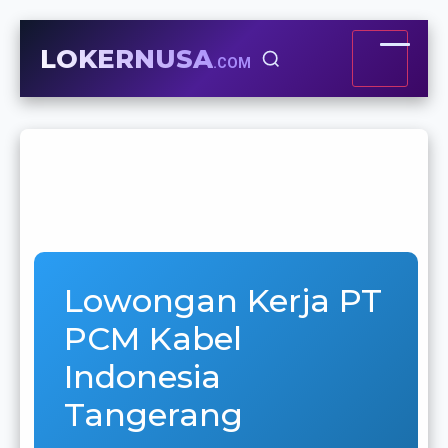
LOKERNUSA
.COM
Lowongan Kerja PT
PCM Kabel
Indonesia
Tangerang