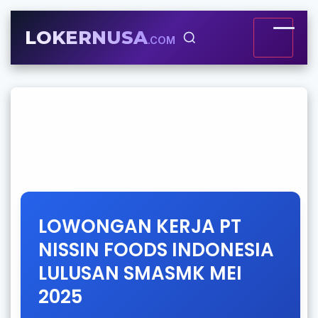
LOKERNUSA
.COM
LOWONGAN KERJA PT
NISSIN FOODS INDONESIA
LULUSAN SMASMK MEI
2025