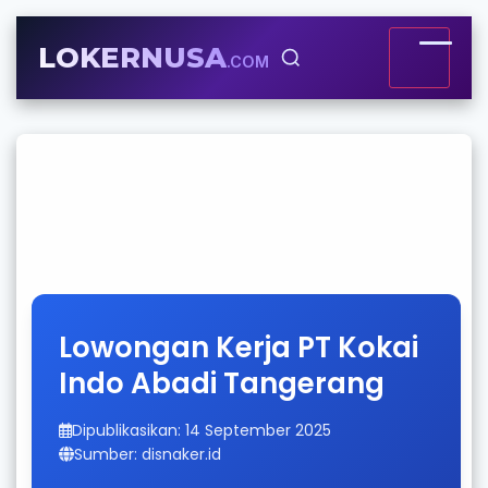
LOKERNUSA
.COM
Lowongan Kerja PT Kokai
Indo Abadi Tangerang
Dipublikasikan: 14 September 2025
Sumber: disnaker.id