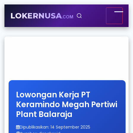
LOKERNUSA
.COM
Lowongan Kerja PT
Keramindo Megah Pertiwi
Plant Balaraja
Dipublikasikan: 14 September 2025