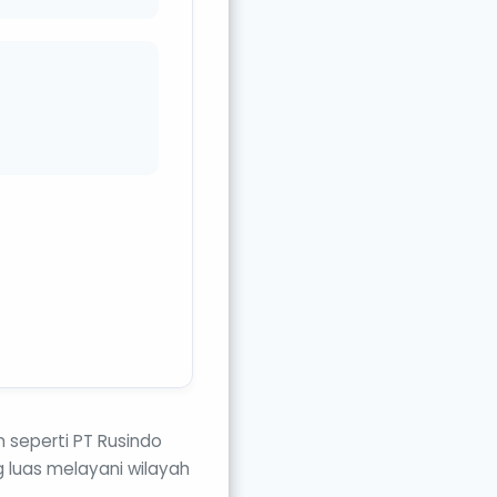
n seperti PT Rusindo
g luas melayani wilayah