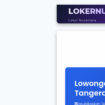
LOKERN
Loker Nusantara
Lowonga
Tanger
Dipublikasikan: 