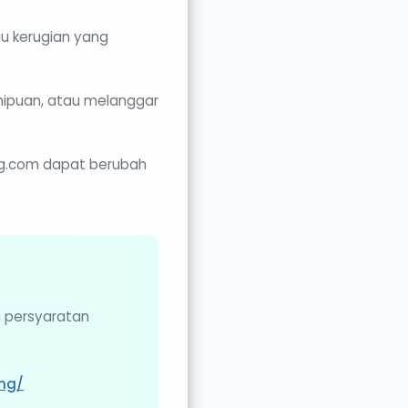
au kerugian yang
ipuan, atau melanggar
ang.com dapat berubah
n persyaratan
ang/