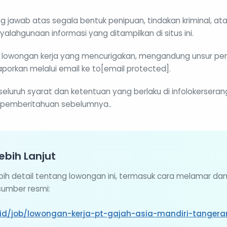
g jawab atas segala bentuk penipuan, tindakan kriminal, at
yalahgunaan informasi yang ditampilkan di situs ini.
lowongan kerja yang mencurigakan, mengandung unsur pen
porkan melalui email ke to[email protected].
 seluruh syarat dan ketentuan yang berlaku di infolokerser
pemberitahuan sebelumnya..
ebih Lanjut
ebih detail tentang lowongan ini, termasuk cara melamar da
 sumber resmi:
r.id/job/lowongan-kerja-pt-gajah-asia-mandiri-tanger