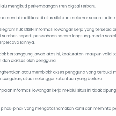
selalu mengikuti perkembangan tren digital terbaru.
memenuhi kualifikasi di atas silahkan melamar secara online m
elegram KLIK DISINI Informasi lowongan kerja yang tersedia d
i sumber, seperti perusahaan secara langsung, media sosial,
rpercaya lainnya.
dak bertanggung jawab atas isi, keakuratan, maupun validit
n dan diakses oleh pengguna.
nghentikan atau memblokir akses pengguna yang terbukti m
encurigakan, atau melanggar ketentuan yang berlaku.
aian informasi lowongan kerja melalui situs ini tidak dipu
 pihak-pihak yang mengatasnamakan kami dan meminta 