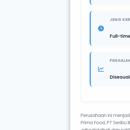
JENIS KE
Full-tim
PENGALA
Disesua
Perusahaan ini menjadi
Prima Food, PT Seribu 
Jabodetabek dan seki