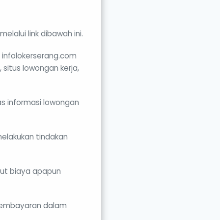
elalui link dibawah ini.
i infolokerserang.com
 situs lowongan kerja,
as informasi lowongan
elakukan tindakan
ngut biaya apapun
pembayaran dalam