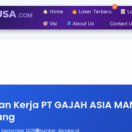
5
USA
Home
Loker Terbaru
Lo
.COM
Visi
About Us
Contact 
n Kerja PT GAJAH ASIA MA
ang
14 September 2025
Sumber: disnaker.id