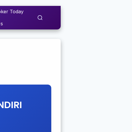
ker Today
Us
NDIRI