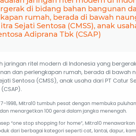
 adalah jaringan ritel modern di Indo
rgerak di bidang bahan bangunan d
kapan rumah, berada di bawah naun
itra Sejati Sentosa (CMSS), anak usah
entosa Adiprana Tbk (CSAP)
h jaringan ritel modern di Indonesia yang bergera
nan dan perlengkapan rumah, berada di bawah 
Sejati Sentosa (CMSS), anak usaha dari PT Catur S
 (CSAP).
1997–1998, Mitra10 tumbuh pesat dengan membuka puluhan 
 dan menargetkan 100 gerai dalam jangka menengah.
ep “one stop shopping for home”, Mitra10 menawarkan l
duk dari berbagai kategori seperti cat, lantai, dapur, kama