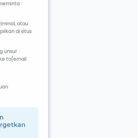
meminta
iminal, atau
lkan di situs
g unsur
ke to[email
uan
an
argetkan