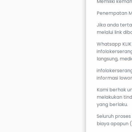
Memiliki kemam
Penempatan Mi
Jika anda terta
melalui link dib
Whatsapp KLIK D
infolokerseran
langsung, medi
infolokerseran
informasi lowo
Kami berhak u
melakukan tind
yang berlaku.
Seluruh proses 
biaya apapun (g