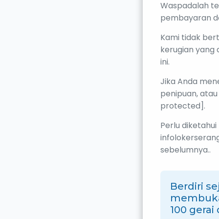
Waspadalah te
pembayaran da
Kami tidak ber
kerugian yang 
ini.
Jika Anda men
penipuan, atau
protected].
Perlu diketahu
infolokersera
sebelumnya..
Berdiri s
membuka 
100 gera