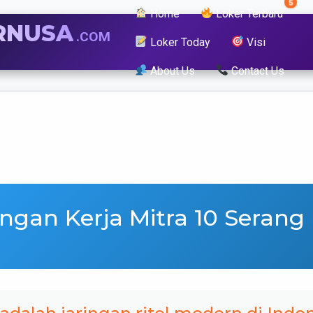
5
Home
Loker Terbaru
RNUSA
.COM
Loker Today
Visi
About Us
Contact Us
gan Kerja Mitra 10 Serang