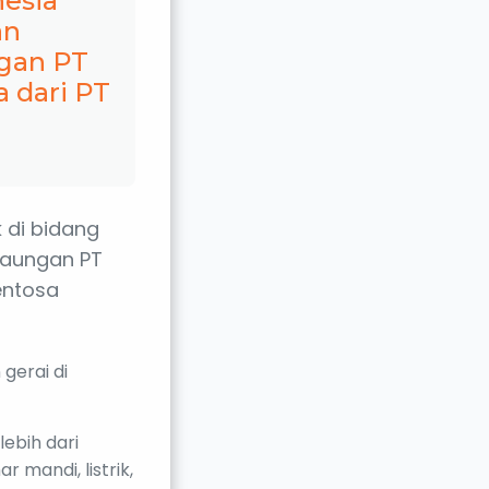
nesia
an
gan PT
a dari PT
k di bidang
naungan PT
entosa
gerai di
ebih dari
r mandi, listrik,