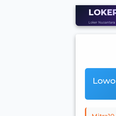
LOKE
Loker Nusantara
Lowon