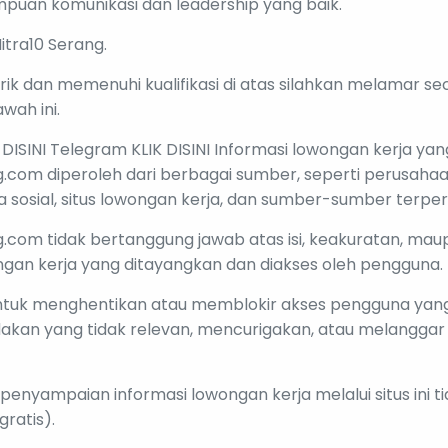
puan komunikasi dan leadership yang baik.
tra10 Serang.
rik dan memenuhi kualifikasi di atas silahkan melamar se
awah ini.
ISINI Telegram KLIK DISINI Informasi lowongan kerja yang
g.com diperoleh dari berbagai sumber, seperti perusaha
a sosial, situs lowongan kerja, dan sumber-sumber terper
g.com tidak bertanggung jawab atas isi, keakuratan, maup
ngan kerja yang ditayangkan dan diakses oleh pengguna.
ntuk menghentikan atau memblokir akses pengguna yang
akan yang tidak relevan, mencurigakan, atau melanggar
penyampaian informasi lowongan kerja melalui situs ini t
ratis).