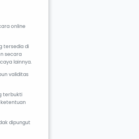
cara online
 tersedia di
an secara
caya lainnya.
un validitas
 terbukti
 ketentuan
idak dipungut