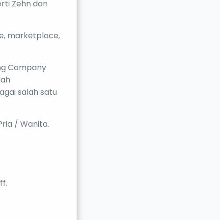
rti Zehn dan
e, marketplace,
ding Company
lah
agai salah satu
ria / Wanita.
f.