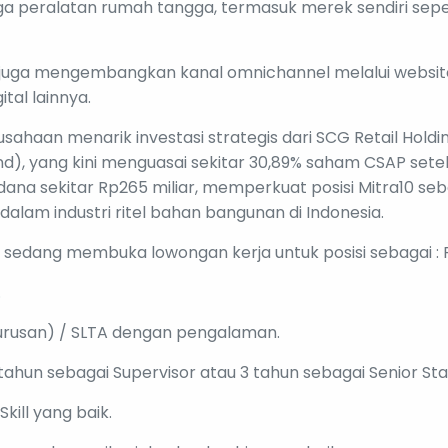
ga peralatan rumah tangga, termasuk merek sendiri sepe
 juga mengembangkan kanal omnichannel melalui websit
ital lainnya.
usahaan menarik investasi strategis dari SCG Retail Hol
and), yang kini menguasai sekitar 30,89% saham CSAP sete
ana sekitar Rp265 miliar, memperkuat posisi Mitra10 seb
alam industri ritel bahan bangunan di Indonesia.
10 sedang membuka lowongan kerja untuk posisi sebagai : P
.
urusan) / SLTA dengan pengalaman.
ahun sebagai Supervisor atau 3 tahun sebagai Senior Staf
Skill yang baik.