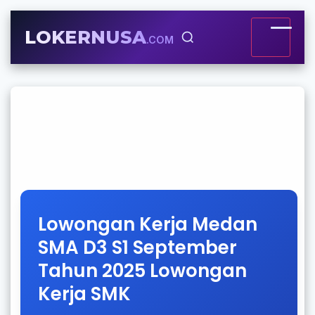
LOKERNUSA
.COM
Lowongan Kerja Medan
SMA D3 S1 September
Tahun 2025 Lowongan
Kerja SMK