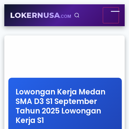
LOKERNUSA
.COM
Lowongan Kerja Medan
SMA D3 S1 September
Tahun 2025 Lowongan
Kerja S1