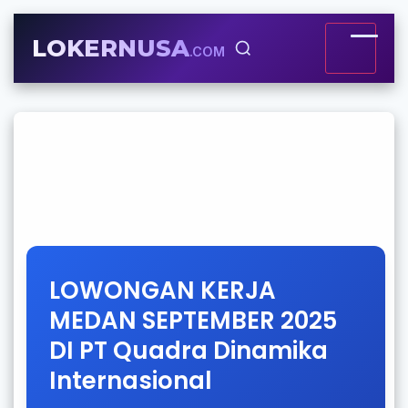
LOKERNUSA
.COM
LOWONGAN KERJA
MEDAN SEPTEMBER 2025
DI PT Quadra Dinamika
Internasional