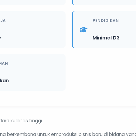
RJA
PENDIDIKAN
e
Minimal D3
MAN
ikan
ard kualitas tinggi.
ng berkembang untuk emproduksi bisnis baru di bidang yan