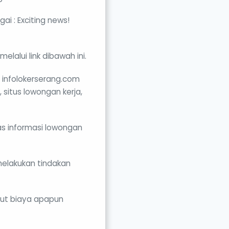
i : Exciting news!
elalui link dibawah ini.
i infolokerserang.com
 situs lowongan kerja,
as informasi lowongan
elakukan tindakan
ngut biaya apapun