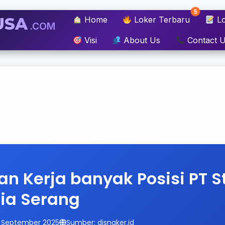
5
USA
Home
Loker Terbaru
Lo
.COM
Visi
About Us
Contact 
n Kerja banyak Posisi PT S
ia Serang
15 September 2025
Sumber: disnaker.id