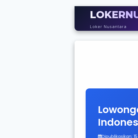
LOKERN
Loker Nusantara
Lowonga
Indones
Dipublikasikan: 