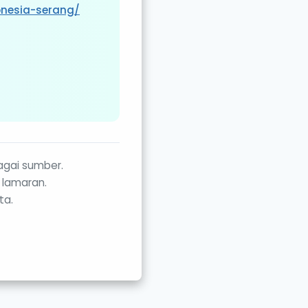
onesia-serang/
agai sumber.
 lamaran.
ta.