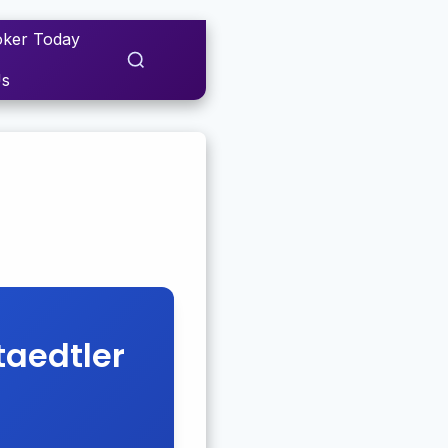
ker Today
Us
taedtler