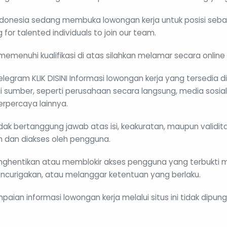
Indonesia sedang membuka lowongan kerja untuk posisi sebaga
g for talented individuals to join our team.
memenuhi kualifikasi di atas silahkan melamar secara online m
elegram KLIK DISINI Informasi lowongan kerja yang tersedia d
i sumber, seperti perusahaan secara langsung, media sosial,
rpercaya lainnya.
dak bertanggung jawab atas isi, keakuratan, maupun validit
n dan diakses oleh pengguna.
nghentikan atau memblokir akses pengguna yang terbukti m
encurigakan, atau melanggar ketentuan yang berlaku.
aian informasi lowongan kerja melalui situs ini tidak dipu