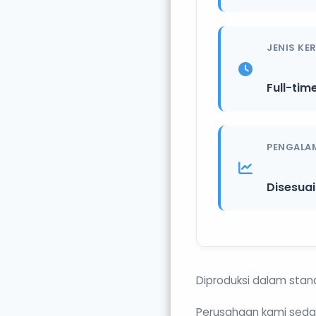
JENIS KE
Full-tim
PENGALA
Disesua
Diproduksi dalam stand
Perusahaan kami seda