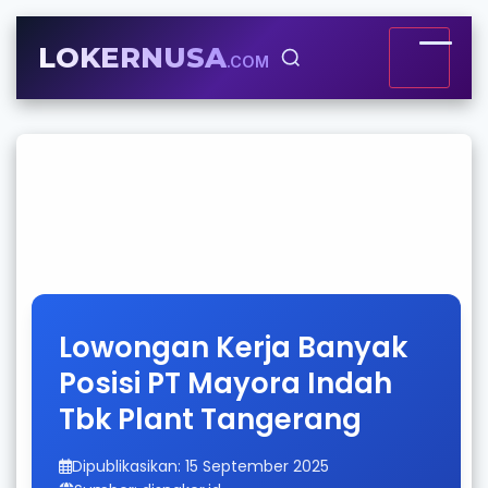
LOKERNUSA
.COM
Lowongan Kerja Banyak
Posisi PT Mayora Indah
Tbk Plant Tangerang
Dipublikasikan: 15 September 2025