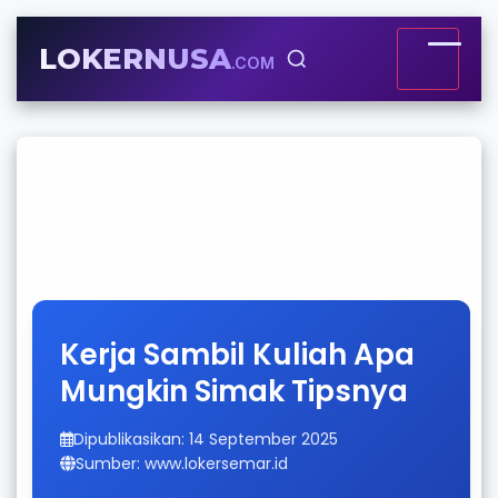
LOKERNUSA
.COM
Kerja Sambil Kuliah Apa
Mungkin Simak Tipsnya
Dipublikasikan: 14 September 2025
Sumber: www.lokersemar.id