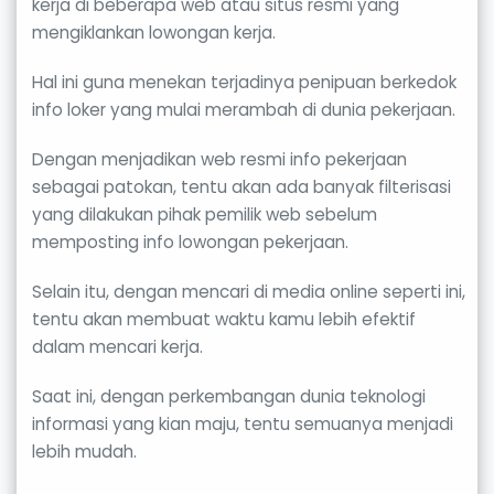
kerja di beberapa web atau situs resmi yang
mengiklankan lowongan kerja.
Hal ini guna menekan terjadinya penipuan berkedok
info loker yang mulai merambah di dunia pekerjaan.
Dengan menjadikan web resmi info pekerjaan
sebagai patokan, tentu akan ada banyak filterisasi
yang dilakukan pihak pemilik web sebelum
memposting info lowongan pekerjaan.
Selain itu, dengan mencari di media online seperti ini,
tentu akan membuat waktu kamu lebih efektif
dalam mencari kerja.
Saat ini, dengan perkembangan dunia teknologi
informasi yang kian maju, tentu semuanya menjadi
lebih mudah.