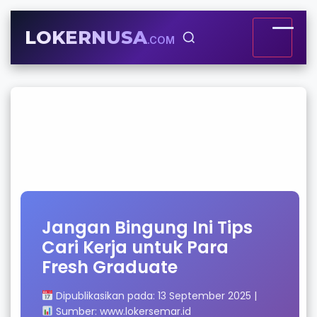
LOKERNUSA
.COM
Jangan Bingung Ini Tips
Cari Kerja untuk Para
Fresh Graduate
Dipublikasikan pada: 13 September 2025
|
Sumber: www.lokersemar.id