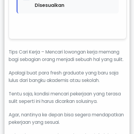
Disesuaikan
Tips Cari Kerja – Mencari lowongan kerja memang
bagi sebagian orang menjadi sebuah hal yang sulit.
Apalagi buat para fresh graduate yang baru saja
lulus dari bangku akademis atau sekolah.
Tentu saja, kondisi mencari pekerjaan yang terasa
sulit seperti ini harus dicarikan solusinya.
Agar, nantinya ke depan bisa segera mendapatkan
pekerjaan yang sesuai.