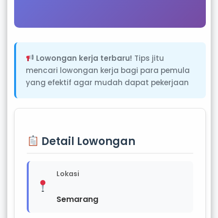
Lowongan kerja terbaru!
Tips jitu
mencari lowongan kerja bagi para pemula
yang efektif agar mudah dapat pekerjaan
Detail Lowongan
Lokasi
Semarang