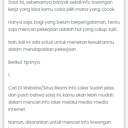
Saat ini, sebenarnya banyak sekali info lowongan
kerja yang bisa kamu coba pilih mana yang cocok.
Hanya saja, bagi yang belum berpengalaman, tentu
saja mencari pekerjaan adalah hal yang cukup sulit.
Nah, kali ini ada solusi untuk menekan kesulitanmu
dalam mendapatkan pekerjaan.
Berikut tipsnya.
1.
Cari Di Website/Situs Resmi Info Loker Sudah jelas
dan pasti bahwa saat ini, kamu akan lebih mudah
dalam mencari info loker melalui media-media
internet.
Namun, disarankan untuk mencari info lowongan