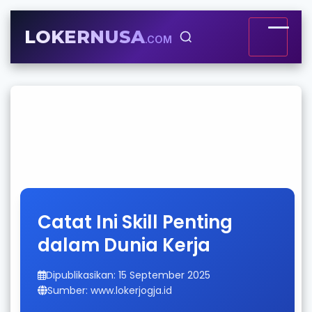
LOKERNUSA
.COM
Catat Ini Skill Penting
dalam Dunia Kerja
Dipublikasikan: 15 September 2025
Sumber: www.lokerjogja.id