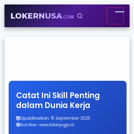
LOKERNUSA
.COM
Catat Ini Skill Penting
dalam Dunia Kerja
Dipublikasikan: 15 September 2025
Sumber: www.lokerjogja.id