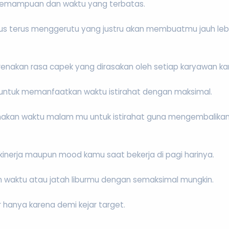
n kemampuan dan waktu yang terbatas.
 harus terus menggerutu yang justru akan membuatmu jauh le
renakan rasa capek yang dirasakan oleh setiap karyawan kar
li untuk memanfaatkan waktu istirahat dengan maksimal.
unakan waktu malam mu untuk istirahat guna mengembalikan
 kinerja maupun mood kamu saat bekerja di pagi harinya.
n waktu atau jatah liburmu dengan semaksimal mungkin.
r hanya karena demi kejar target.