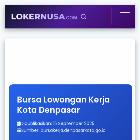
LOKERNUSA
.COM
Bursa Lowongan Kerja
Kota Denpasar
Dipublikasikan: 15 September 2025
Sumber: bursakerja.denpasarkota.go.id