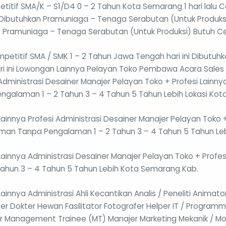
titif SMA/K – S1/D4 0 – 2 Tahun Kota Semarang 1 hari lalu 
Dibutuhkan Pramuniaga – Tenaga Serabutan (Untuk Produksi) 
lu Pramuniaga – Tenaga Serabutan (Untuk Produksi) Butuh C
petitif SMA / SMK 1 – 2 Tahun Jawa Tengah hari ini Dibutuhkan
ri ini Lowongan Lainnya Pelayan Toko Pembawa Acara Sale
Administrasi Desainer Manajer Pelayan Toko + Profesi Lainny
engalaman 1 – 2 Tahun 3 – 4 Tahun 5 Tahun Lebih Lokasi Ko
innya Profesi Administrasi Desainer Manajer Pelayan Toko +
alaman Tanpa Pengalaman 1 – 2 Tahun 3 – 4 Tahun 5 Tahun Le
nnya Administrasi Desainer Manajer Pelayan Toko + Profesi
Tahun 3 – 4 Tahun 5 Tahun Lebih Kota Semarang Kab.
nya Administrasi Ahli Kecantikan Analis / Peneliti Animator
ter Dokter Hewan Fasilitator Fotografer Helper IT / Progra
der Management Trainee (MT) Manajer Marketing Mekanik / M