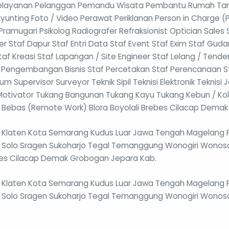
o Pelayanan Pelanggan Pemandu Wisata Pembantu Rumah 
nyunting Foto / Video Perawat Periklanan Person in Charge (
mugari Psikolog Radiografer Refraksionist Optician Sales S
er Staf Dapur Staf Entri Data Staf Event Staf Exim Staf Gud
f Kreasi Staf Lapangan / Site Engineer Staf Lelang / Tender 
f Pengembangan Bisnis Staf Percetakan Staf Perencanaan St
Supervisor Surveyor Teknik Sipil Teknisi Elektronik Teknisi Jar
 Motivator Tukang Bangunan Tukang Kayu Tukang Kebun / Kol
Bebas (Remote Work) Blora Boyolali Brebes Cilacap Demak
laten Kota Semarang Kudus Luar Jawa Tengah Magelang P
 Solo Sragen Sukoharjo Tegal Temanggung Wonogiri Wonos
bes Cilacap Demak Grobogan Jepara Kab.
laten Kota Semarang Kudus Luar Jawa Tengah Magelang P
 Solo Sragen Sukoharjo Tegal Temanggung Wonogiri Wonoso