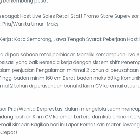
ng berkembang pesat.
bagai: Host Live Sales Retail Staff Promo Store Supervisor 
: Pria/Wanita Umur : Maks.
i Kerja : Kota Semarang, Jawa Tengah Syarat Pekerjaan Host 
di perusahaan retail perhiasan Memiliki kemampuan Live St
isasi yang baik Bersedia kerja dengan sistem shift Penemp
 dalam penjualan Pengalaman minimal 2 tahun di perusahaan 
Tinggi badan minim 160 cm Berat badan maks 50 kg Komunik
 2 tahun di perusahaan bonafid Kirim CV ke email atau lan
sor Pria/Wanita Berprestasi dalam mengelola team mencap
idang fashion Kirim CV ke email tertera dan ikuti online inter
Email Simpan Bagikan hari ini Lapor Perhatikan materi lowo
 Cepat!