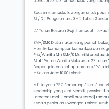
trendsetter No.1 di Indonesia yang seda
Saat ini membuka lowongan untuk posisi se
S1 / D4 Pengalaman : 0 – 2 Tahun Gender 
27 Tahun Besaran Gaji : Kompetitif Lokas
SMA/SMK Diutamakan yang pernah bekerja 
Memiliki kemampuan komunikasi dan negos
Pria/Wanita Min SMA/K Memiliki prestasi
Staff Promo Wanita Maks umur 27 tahun 
Berpengalaman sebagai promo/SPG minimal
– Selasa Jam: 10.00 Lokasi: Jl.
MT Haryono 757, Semarang Store Supervi
leadership yang kuat Memiliki passion di b
Lamaran Email : [email protected] Lamar 
segala penipuan Lowongan Terkait Butuh