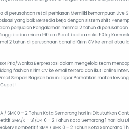
di perusahaan retail perhiasan Memiliki kemampuan Live St
isasi yang baik Bersedia kerja dengan sistem shift Penemp
 dalam penjualan Pengalaman minimal 2 tahun di perusahaan 
Tinggi badan minim 160 cm Berat badan maks 50 kg Komunik
 2 tahun di perusahaan bonafid Kirim CV ke email atau lan
sor Pria/Wanita Berprestasi dalam mengelola team mencap
idang fashion Kirim CV ke email tertera dan ikuti online inter
Email Simpan Bagikan hari ini Lapor Perhatikan materi lowo
 Cepat!
A / SMK 0 – 2 Tahun Kota Semarang hari ini Dibutuhkan Con
titif SMA/K – S1/D4 0 – 2 Tahun Kota Semarang 1 hari lalu
n Bakery Kompetitif SMA / SMK 0 – 2 Tahun Kota Semarang 1 ha