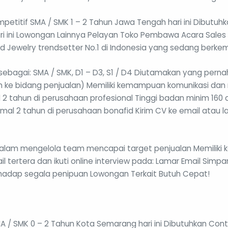
petitif SMA / SMK 1 – 2 Tahun Jawa Tengah hari ini Dibutuhkan
ri ini Lowongan Lainnya Pelayan Toko Pembawa Acara Sales
 Jewelry trendsetter No.1 di Indonesia yang sedang berke
ebagai: SMA / SMK, D1 – D3, S1 / D4 Diutamakan yang pernah
h ke bidang penjualan) Memiliki kemampuan komunikasi dan n
 2 tahun di perusahaan profesional Tinggi badan minim 160
 2 tahun di perusahaan bonafid Kirim CV ke email atau lan
alam mengelola team mencapai target penjualan Memiliki 
l tertera dan ikuti online interview pada: Lamar Email Simpan
hadap segala penipuan Lowongan Terkait Butuh Cepat!
A / SMK 0 – 2 Tahun Kota Semarang hari ini Dibutuhkan Con