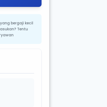
ang bergaji kecil
masukan? Tentu
aryawan