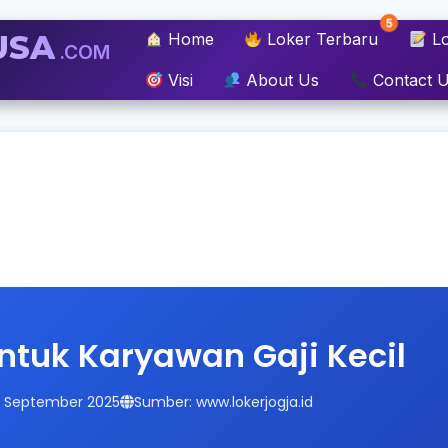
5
USA
Home
Loker Terbaru
Lo
.COM
Visi
About Us
Contact 
untuk Karyawan Gaji Kecil
14 September 2025
Sumber: www.lokerjogja.id