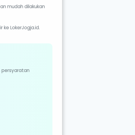
dan mudah dilakukan
 ke LokerJogja.id.
n persyaratan