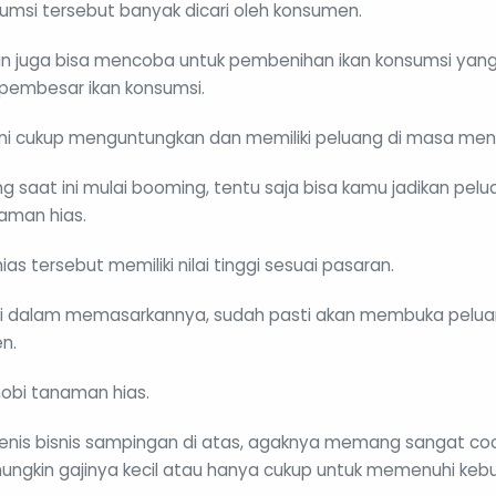
sumsi tersebut banyak dicari oleh konsumen.
un juga bisa mencoba untuk pembenihan ikan konsumsi yang
 pembesar ikan konsumsi.
is ini cukup menguntungkan dan memiliki peluang di masa me
 saat ini mulai booming, tentu saja bisa kamu jadikan pelu
man hias.
ias tersebut memiliki nilai tinggi sesuai pasaran.
ai dalam memasarkannya, sudah pasti akan membuka peluan
en.
obi tanaman hias.
 jenis bisnis sampingan di atas, agaknya memang sangat coc
ngkin gajinya kecil atau hanya cukup untuk memenuhi kebu