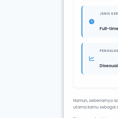
JENIS KE
Full-tim
PENGALA
Disesua
Namun, sebenarnya ada
utama kamu sebagai s