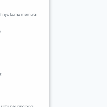
salahnya kamu memulai
.
r.
 satu peluang bagi