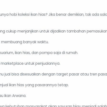
 Punya hobi koleksi ikan hias? Jika benar demikian, tak ada 
bilang cukup menjanjikan untuk dijadikan tambahan pemasukan
lu membuang banyak waktu.
arium, ikan hias, dan pompa saja di rumah.
 marketplace untuk penjualannya.
mu jual bisa disesuaikan dengan target pasar atau tren pasa
jual ikan hias yang pasarannya tetap.
au ikan Arwana.
ahwa kebutuhan masyarakat akan sayuran hijau menjadi salah