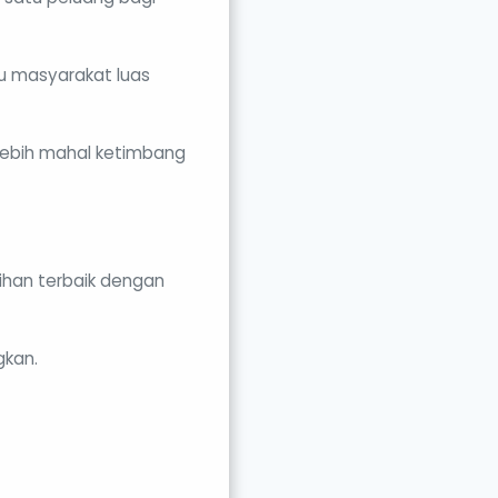
u masyarakat luas
 lebih mahal ketimbang
ihan terbaik dengan
gkan.