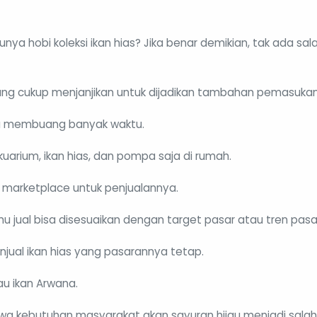
 Punya hobi koleksi ikan hias? Jika benar demikian, tak ada 
bilang cukup menjanjikan untuk dijadikan tambahan pemasukan
lu membuang banyak waktu.
arium, ikan hias, dan pompa saja di rumah.
 marketplace untuk penjualannya.
mu jual bisa disesuaikan dengan target pasar atau tren pasa
jual ikan hias yang pasarannya tetap.
au ikan Arwana.
ahwa kebutuhan masyarakat akan sayuran hijau menjadi salah