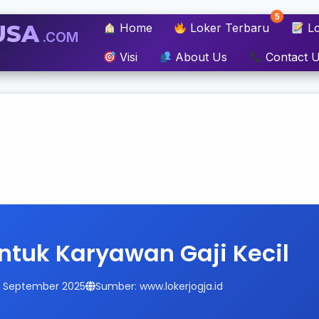
5
USA
Home
Loker Terbaru
Lo
.COM
Visi
About Us
Contact 
untuk Karyawan Gaji Kecil
14 September 2025
Sumber: www.lokerjogja.id