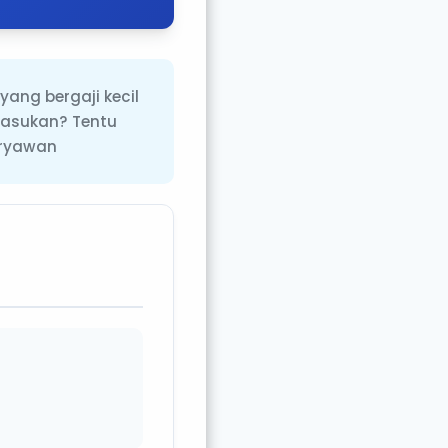
ang bergaji kecil
masukan? Tentu
aryawan