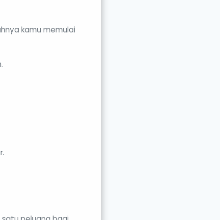
salahnya kamu memulai
.
r.
 satu peluang bagi