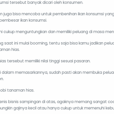
sumsi tersebut banyak dicari oleh konsumen.
un juga bisa mencoba untuk pembenihan ikan konsumsi yang
 pembesar ikan konsumsi.
is ini cukup menguntungkan dan memiliki peluang di masa me
 saat ini mulai booming, tentu saja bisa kamu jadikan pelu
man hias.
ias tersebut memiliki nilai tinggi sesuai pasaran.
ai dalam memasarkannya, sudah pasti akan membuka peluan
en.
obi tanaman hias.
 jenis bisnis sampingan di atas, agaknya memang sangat coc
ngkin gajinya kecil atau hanya cukup untuk memenuhi kebu