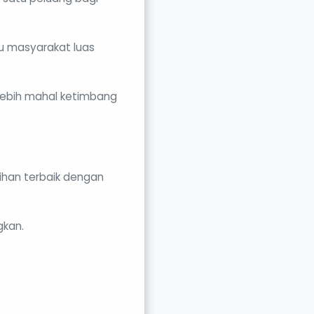
u masyarakat luas
 lebih mahal ketimbang
ihan terbaik dengan
gkan.