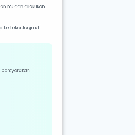
dan mudah dilakukan
 ke LokerJogja.id.
n persyaratan