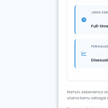
JENIS KE
Full-tim
PENGALA
Disesua
Namun, sebenarnya ada
utama kamu sebagai s