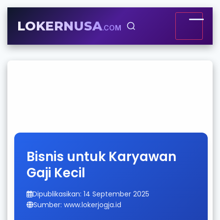
LOKERNUSA
.COM
Bisnis untuk Karyawan
Gaji Kecil
Dipublikasikan: 14 September 2025
Sumber: www.lokerjogja.id