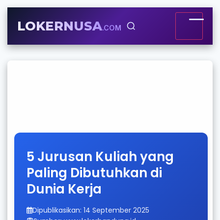
LOKERNUSA
.COM
5 Jurusan Kuliah yang
Paling Dibutuhkan di
Dunia Kerja
Dipublikasikan: 14 September 2025