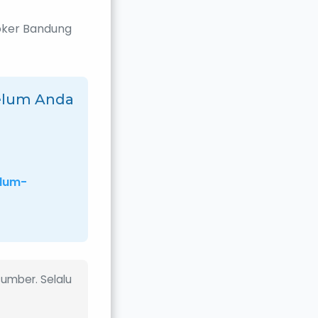
loker Bandung
belum Anda
elum-
sumber. Selalu