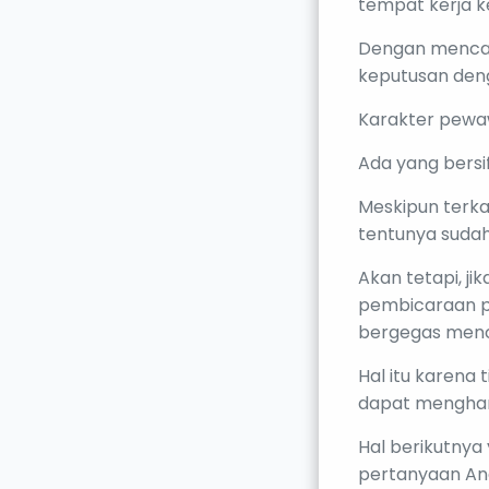
tempat kerja k
Dengan mencar
keputusan deng
Karakter pewa
Ada yang bersif
Meskipun terk
tentunya sudah 
Akan tetapi, 
pembicaraan pa
bergegas menca
Hal itu karen
dapat mengharg
Hal berikutny
pertanyaan An