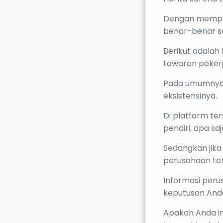
Dengan memper
benar-benar se
Berikut adalah
tawaran pekerj
Pada umumnya,
eksistensinya.
Di platform te
pendiri, apa sa
Sedangkan jik
perusahaan ter
Informasi per
keputusan And
Apakah Anda in