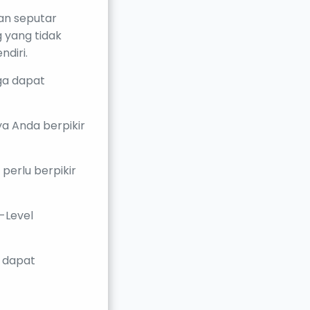
an seputar
 yang tidak
diri.
ga dapat
a Anda berpikir
erlu berpikir
-Level
k dapat