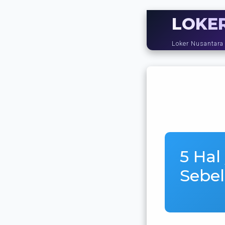
LOKE
Loker Nusantara
5 Hal
Sebe