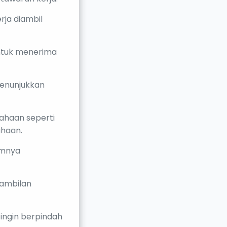
ja diambil
untuk menerima
enunjukkan
sahaan seperti
ahaan.
umnya
gambilan
ingin berpindah