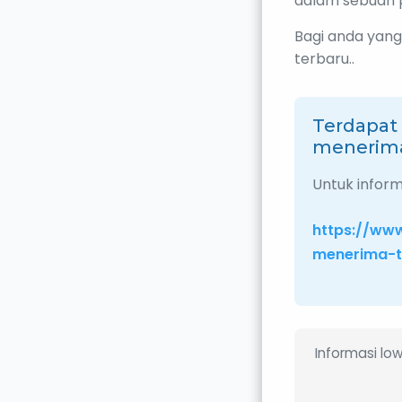
dalam sebuah 
Bagi anda yang
terbaru..
Terdapat
menerima
Untuk informa
https://ww
menerima-t
Informasi lo