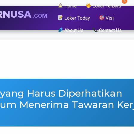
5
Home
Loker Terbaru
RNUSA
.COM
Loker Today
Visi
About Us
Contact Us
 yang Harus Diperhatikan
lum Menerima Tawaran Ker