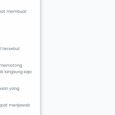
apat membuat
l tersebut
a memotong
k langsung saja
haan yang
dapat menjawab