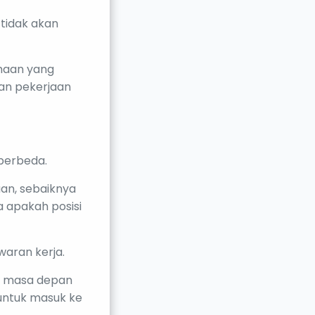
tidak akan
ahaan yang
gan pekerjaan
 berbeda.
an, sebaiknya
a apakah posisi
waran kerja.
n masa depan
 untuk masuk ke