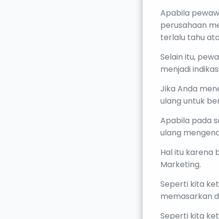
Apabila pewaw
perusahaan mer
terlalu tahu a
Selain itu, pe
menjadi indika
Jika Anda mene
ulang untuk be
Apabila pada s
ulang mengena
Hal itu karena
Marketing.
Seperti kita ke
memasarkan da
Seperti kita ke