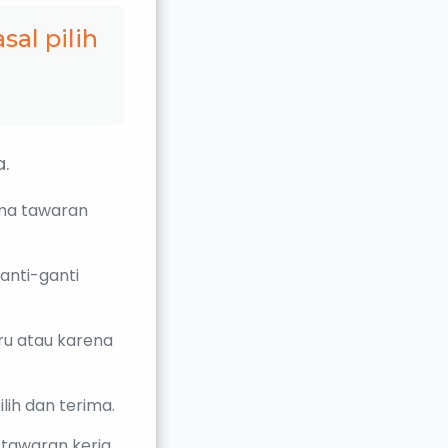
al pilih
.
ima tawaran
anti-ganti
ru atau karena
lih dan terima.
tawaran kerja.