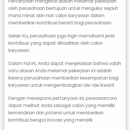
Pertanyaan mengenai alasan melamar pekerjaan
oleh perusahaan bertujuan untuk mengukur sejauh
mana minat dan niat calon karyawan dalam
memberikan kontribusi berarti bagi perusahaan.
Selain itu, perusahaan juga ingin memahami jenis
kontribusi yang dapat dihadirkan oleh calon
karyawan.
Dalam hal ini, Anda dapat menjelaskan bahwa salah
satu alasan Anda melamar pekerjaan ini adalah
karena perusahaan memberikan kesempatan bagi
karyawan untuk mengembangkan ide-ide kreatif.
Dengan merespons pertanyaan ini, pewawancara
dapat melihat Anda sebagai calon yang memiliki
kemandirian dan potensi untuk memberikan
kontribusi berupa inovasi yang menarik.