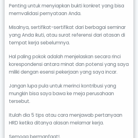
Penting untuk menyiapkan bukti konkret yang bisa
memvalidasi pernyataan Anda.
Misalnya, sertifikat-sertifikat dari berbagai seminar
yang Anda ikuti, atau surat referensi dari atasan di
tempat kerja sebelumnya.
Hal paling pokok adalah menjelaskan secara rinci
korespondensi antara minat dan potensi yang saya
miliki dengan esensi pekerjaan yang saya incar.
Jangan lupa pula untuk merinci kontribusi yang
mungkin bisa saya bawa ke meja perusahaan
tersebut.
Itulah dia 5 tips atau cara menjawab pertanyaan
HRD ketika ditanya alasan melamar kerja.
Semoga bermanfaat!.