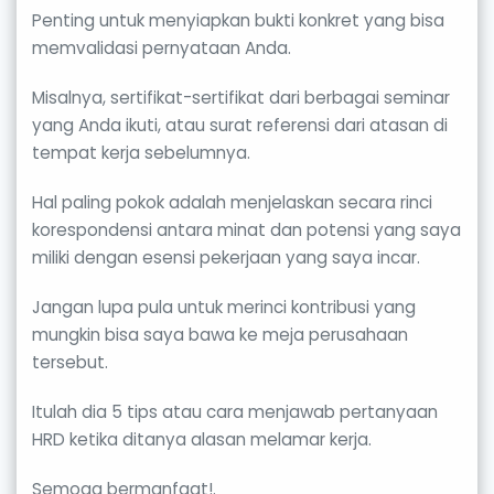
Penting untuk menyiapkan bukti konkret yang bisa
memvalidasi pernyataan Anda.
Misalnya, sertifikat-sertifikat dari berbagai seminar
yang Anda ikuti, atau surat referensi dari atasan di
tempat kerja sebelumnya.
Hal paling pokok adalah menjelaskan secara rinci
korespondensi antara minat dan potensi yang saya
miliki dengan esensi pekerjaan yang saya incar.
Jangan lupa pula untuk merinci kontribusi yang
mungkin bisa saya bawa ke meja perusahaan
tersebut.
Itulah dia 5 tips atau cara menjawab pertanyaan
HRD ketika ditanya alasan melamar kerja.
Semoga bermanfaat!.