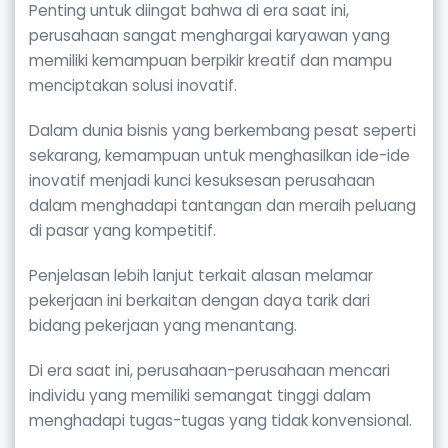
Penting untuk diingat bahwa di era saat ini,
perusahaan sangat menghargai karyawan yang
memiliki kemampuan berpikir kreatif dan mampu
menciptakan solusi inovatif.
Dalam dunia bisnis yang berkembang pesat seperti
sekarang, kemampuan untuk menghasilkan ide-ide
inovatif menjadi kunci kesuksesan perusahaan
dalam menghadapi tantangan dan meraih peluang
di pasar yang kompetitif.
Penjelasan lebih lanjut terkait alasan melamar
pekerjaan ini berkaitan dengan daya tarik dari
bidang pekerjaan yang menantang.
Di era saat ini, perusahaan-perusahaan mencari
individu yang memiliki semangat tinggi dalam
menghadapi tugas-tugas yang tidak konvensional.