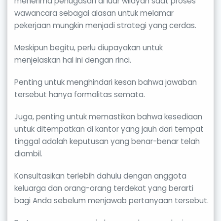
menerima penugasan di luar wilayah saat proses
wawancara sebagai alasan untuk melamar
pekerjaan mungkin menjadi strategi yang cerdas.
Meskipun begitu, perlu diupayakan untuk
menjelaskan hal ini dengan rinci.
Penting untuk menghindari kesan bahwa jawaban
tersebut hanya formalitas semata.
Juga, penting untuk memastikan bahwa kesediaan
untuk ditempatkan di kantor yang jauh dari tempat
tinggal adalah keputusan yang benar-benar telah
diambil.
Konsultasikan terlebih dahulu dengan anggota
keluarga dan orang-orang terdekat yang berarti
bagi Anda sebelum menjawab pertanyaan tersebut.