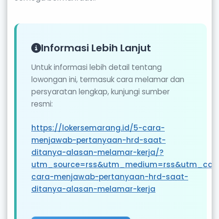
Informasi Lebih Lanjut
Untuk informasi lebih detail tentang
lowongan ini, termasuk cara melamar dan
persyaratan lengkap, kunjungi sumber
resmi:
https://lokersemarang.id/5-cara-
menjawab-pertanyaan-hrd-saat-
ditanya-alasan-melamar-kerja/?
utm_source=rss&utm_medium=rss&utm_cam
cara-menjawab-pertanyaan-hrd-saat-
ditanya-alasan-melamar-kerja