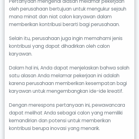
Pertanyaan mengenai alasan melamar pekerjaan
oleh perusahaan bertujuan untuk mengukur sejauh
mana minat dan niat calon karyawan dalam
memberikan kontribusi berarti bagi perusahaan.
Selain itu, perusahaan juga ingin memahami jenis
kontribusi yang dapat dihadirkan oleh calon
karyawan.
Dalam hal ini, Anda dapat menjelaskan bahwa salah
satu alasan Anda melamar pekerjaan ini adalah
karena perusahaan memberikan kesempatan bagi
karyawan untuk mengembangkan ide-ide kreatif.
Dengan merespons pertanyaan ini, pewawancara
dapat melihat Anda sebagai calon yang memiliki
kemandirian dan potensi untuk memberikan
kontribusi berupa inovasi yang menarik.