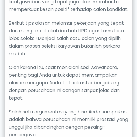
kuat, jawaban yang tepat juga akan membantu
memperkuat kesan positif terhadap calon kandidat.
Berikut tips alasan melamar pekerjaan yang tepat
dan mengena di akal dan hati HRD agar kamu bisa
lolos seleksi! Menjadi salah satu calon yang dipilih
dalam proses seleksi karyawan bukanlah perkara
mudah.
Oleh karena itu, saat menjalani sesi wawancara,
penting bagi Anda untuk dapat menyampaikan
alasan mengapa Anda tertarik untuk bergabung
dengan perusahaan ini dengan sangat jelas dan
tepat.
Salah satu argumentasi yang bisa Anda sampaikan
adalah bahwa perusahaan ini memiliki prestasi yang
unggul jika dibandingkan dengan pesaing-
pesaingnya.