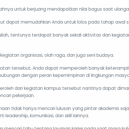
alahnya untuk berjuang mendapatkan nilai bagus saat ulanga
sebut dapat memudahkan Anda untuk lolos pada tahap awal se
iah, tentunya terdapat banyak sekali aktivitas dan kegiatan l
egiatan organisasi, olah raga, dan juga seni budaya.
atan tersebut, Anda dapat memperoleh banyak keterampilan
rhubungan dengan peran kepemimpinan di lingkungan masya
eroleh dari kegiatan kampus tersebut nantinya dapat diman
cari pekerjaan.
ahaan tidak hanya mencari lulusan yang pintar akademis saj
i leadership, komunikasi, dan skill lainnya.
 mencari tahu tentang layanan karier pada saat masa kulia