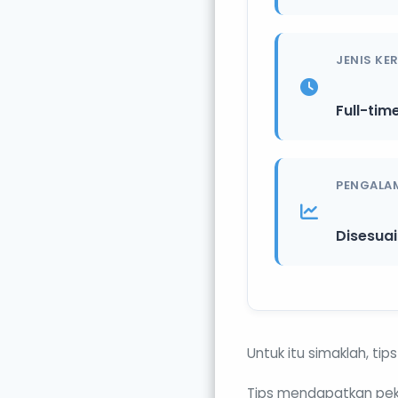
JENIS KE
Full-tim
PENGALA
Disesua
Untuk itu simaklah, tip
Tips mendapatkan peke