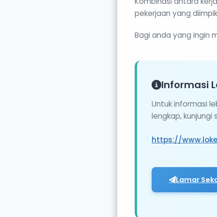
Kombinasi antara ker
pekerjaan yang diimpika
Bagi anda yang ingin m
Informasi L
Untuk informasi l
lengkap, kunjungi
https://www.lok
Lamar Sek