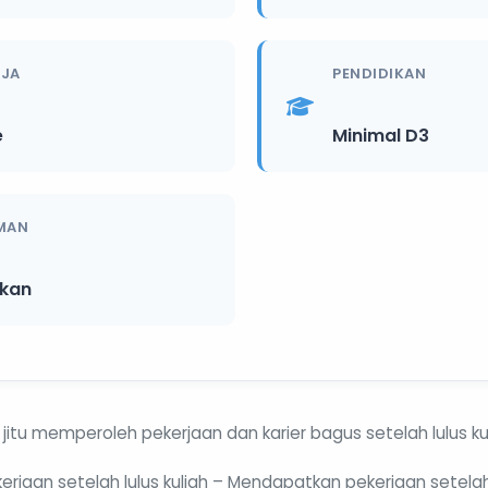
RJA
PENDIDIKAN
e
Minimal D3
MAN
ikan
s jitu memperoleh pekerjaan dan karier bagus setelah lulus kuli
rjaan setelah lulus kuliah – Mendapatkan pekerjaan setelah