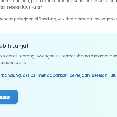
ja keras dan doa, pasti akan membuat Anda lebih mudah u
n setelah lulus kuliah.
encari pekerjaan di Bandung, yuk lihat berbagai lowongan ke
ebih Lanjut
ebih detail tentang lowongan ini, termasuk cara melamar da
 sumber resmi:
erbandung.id/tips-mendapatkan-pekerjaan-setelah-lulu
arang