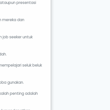
 ataupun presentasi
n mereka dan
m job seeker untuk
dah.
empelajari seluk beluk
coba gunakan.
 kalah penting adalah