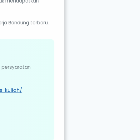
ntuk mendapatkan
rja Bandung terbaru..
n persyaratan
s-kuliah/