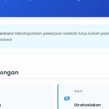
erbaru!
Mendapatkan pekerjaan setelah lulus kuliah pas
asiswa
wongan
GAJI
g
Dirahasiakan