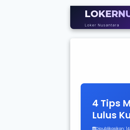
LOKERN
Loker Nusantara
4 Tips 
Lulus K
Dipublikasikan: 