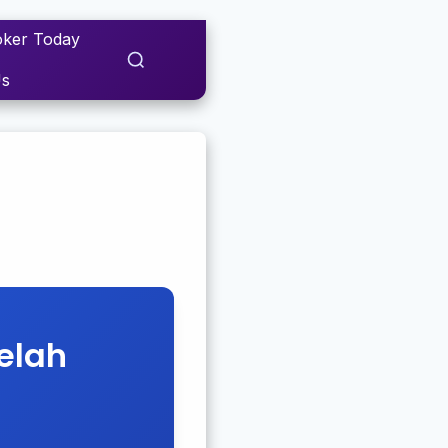
ker Today
Us
elah