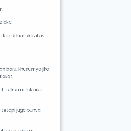
n.
leksi.
ain di luar aktivitas
 baru, khususnya jika
rakat.
faatkan untuk nilai
a tetapi juga punya
h akan selesai.