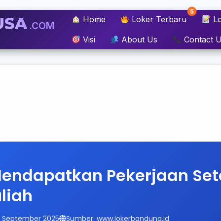
5
USA
Home
Loker Terbaru
Lo
.COM
Visi
About Us
Contact 
Mendapatkan Pekerjaan Set
uliah
14 September 2025
Sumber: www.lokerbandung.id