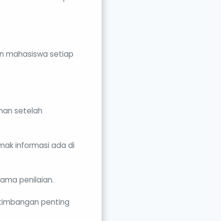
san mahasiswa setiap
man setelah
mak informasi ada di
tama penilaian.
rtimbangan penting